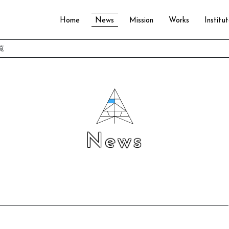
Home
News
Mission
Works
Institu
覧
News