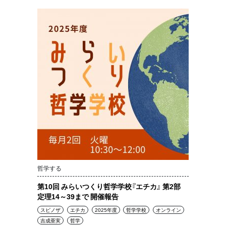
哲学する
第10回 みらいつくり哲学学校『エチカ』 第2部
定理14～39まで 開催報告
スピノザ
エチカ
2025年度
哲学学校
オンライン
吉成亜実
哲学