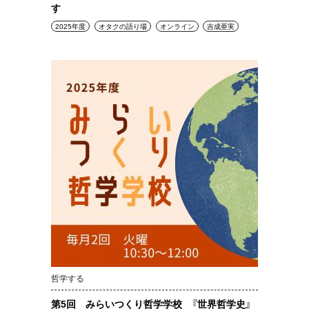
す
2025年度
オタクの語り場
オンライン
吉成亜実
哲学する
第5回 みらいつくり哲学学校 『世界哲学史』