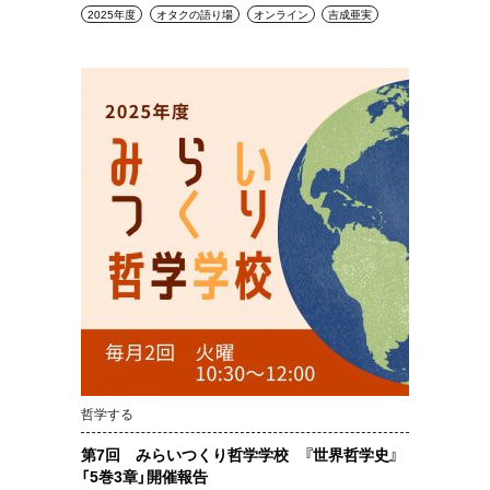
2025年度
オタクの語り場
オンライン
吉成亜実
哲学する
第7回 みらいつくり哲学学校 『世界哲学史』
「5巻3章」開催報告