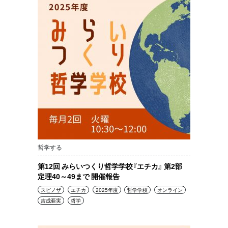
哲学する
第12回 みらいつくり哲学学校『エチカ』 第2部
定理40～49まで 開催報告
スピノザ
エチカ
2025年度
哲学学校
オンライン
吉成亜実
哲学