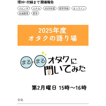
理30~付録まで 開催報告
スピノザ
エチカ
2025年度
哲学学校
オンライン
吉成亜実
哲学
文化