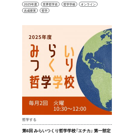
2025年度
世界哲学史
哲学学校
オンライン
吉成亜実
哲学
哲学する
第6回 みらいつくり哲学学校『エチカ』 第一部定