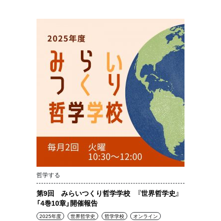
哲学する
第9回 みらいつくり哲学学校 『世界哲学史』
「4巻10章」開催報告
2025年度
世界哲学史
哲学学校
オンライン