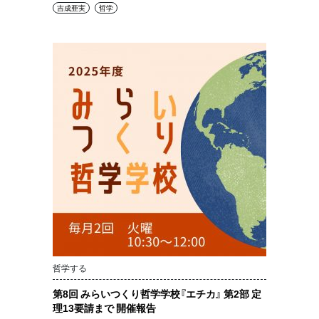
吉成亜実
哲学
哲学する
第8回 みらいつくり哲学学校『エチカ』 第2部 定
理13要請まで 開催報告