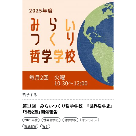
哲学する
第11回 みらいつくり哲学学校 『世界哲学史』
「5巻2章」開催報告
2025年度
世界哲学史
哲学学校
オンライン
吉成亜実
哲学