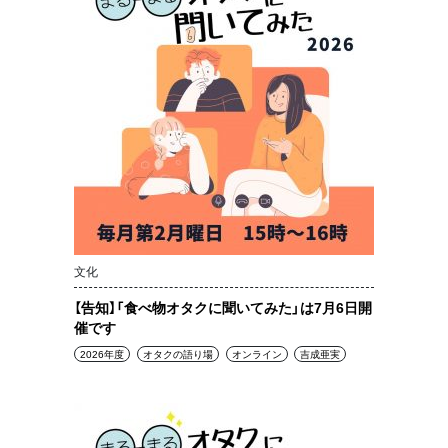
文化
【告知】「食べ物オタクに聞いてみた」は7月6日開
催です
2026年度
オタクの語り場
オンライン
吉成亜実