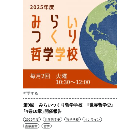
哲学する
第9回 みらいつくり哲学学校 『世界哲学史』
「4巻10章」開催報告
2025年度
世界哲学史
哲学学校
オンライン
吉成亜実
哲学