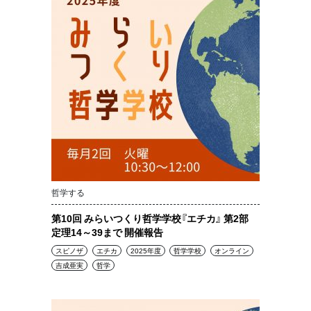
哲学する
第10回 みらいつくり哲学学校『エチカ』 第2部
定理14～39まで 開催報告
スピノザ
エチカ
2025年度
哲学学校
オンライン
吉成亜実
哲学