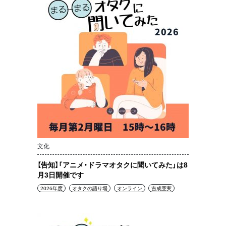
文化
【告知】「アニメ・ドラマオタクに聞いてみた」は8
月3日開催です
2026年度
オタクの語り場
オンライン
吉成亜実