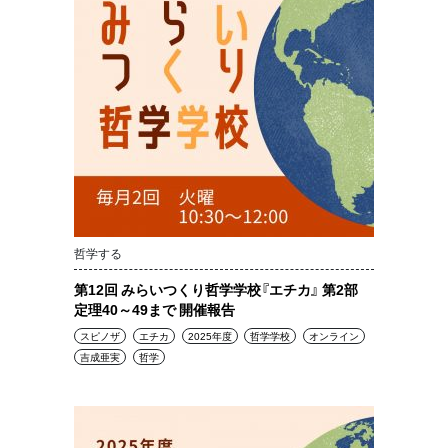
哲学する
第12回 みらいつくり哲学学校『エチカ』 第2部
定理40～49まで 開催報告
スピノザ
エチカ
2025年度
哲学学校
オンライン
吉成亜実
哲学