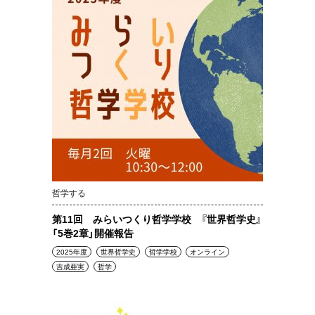
哲学する
第11回 みらいつくり哲学学校 『世界哲学史』
「5巻2章」開催報告
2025年度
世界哲学史
哲学学校
オンライン
吉成亜実
哲学