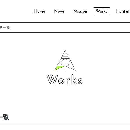
Home
News
Mission
Works
Institu
事一覧
Works
一覧