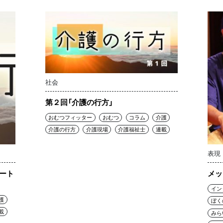
社会
第２回「介護の行方」
おむつフィッター
おむつ
コラム
介護
介護の行方
介護現場
介護福祉士
連載
表現
ケート
メッ
イン
護
ぼく
載
みら