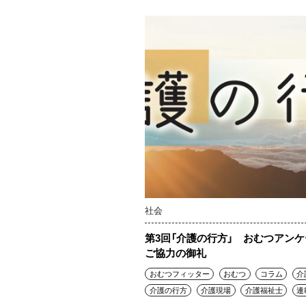
社会
第3回「介護の行方」 おむつアン
ご協力の御礼
おむつフィッター
おむつ
コラム
介
介護の行方
介護現場
介護福祉士
連