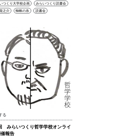
いつくり大学校企画
みらいつくり読書会
龍之介
蜘蛛の糸
読書会
する
回 みらいつくり哲学学校オンライ
開催報告