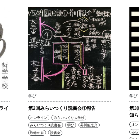
学び
学び
ライ
第2回みらいつくり読書会①報告
第3
知ら
オンライン
みらいつくり大学校
オン
みらいつくり読書会
学び
芥川龍之介
みら
蜘蛛の糸
読書会