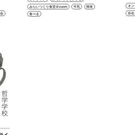
オン
みらいつくり食堂＠zoom
牛乳
簡単
会
存在
食べる
ライ