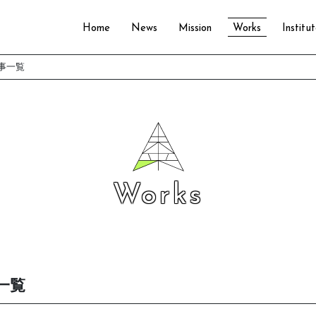
Home
News
Mission
Works
Institu
事一覧
Works
一覧