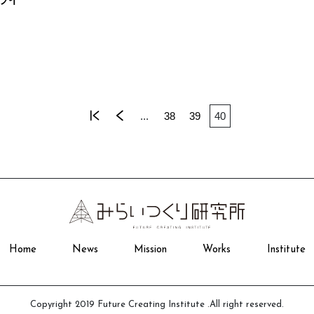
« 先
«
...
38
39
40
頭
Home
News
Mission
Works
Institute
Copyright 2019 Future Creating Institute .All right reserved.