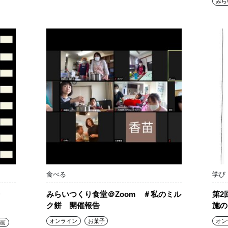
みら
食べる
学び
みらいつくり食堂＠Zoom ＃私のミル
第2
ク餅 開催報告
施の
オンライン
お菓子
オン
画