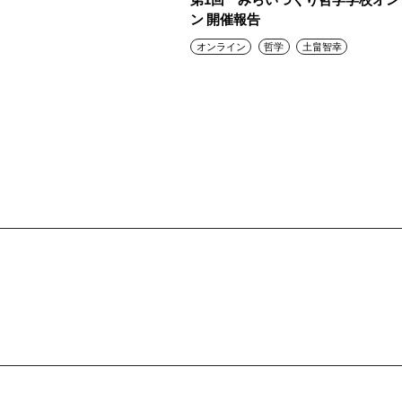
ン 開催報告
オンライン
哲学
土畠智幸