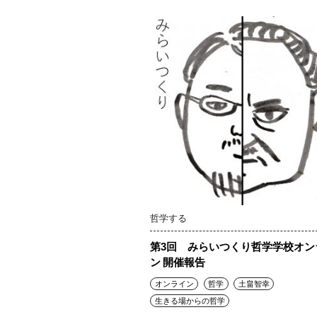
哲学する
第3回 みらいつくり哲学学校オン
ン 開催報告
オンライン
哲学
土畠智幸
生きる場からの哲学