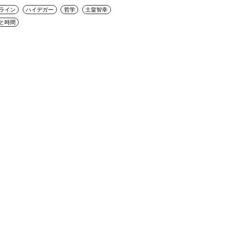
ライン
ハイデガー
哲学
土畠智幸
と時間