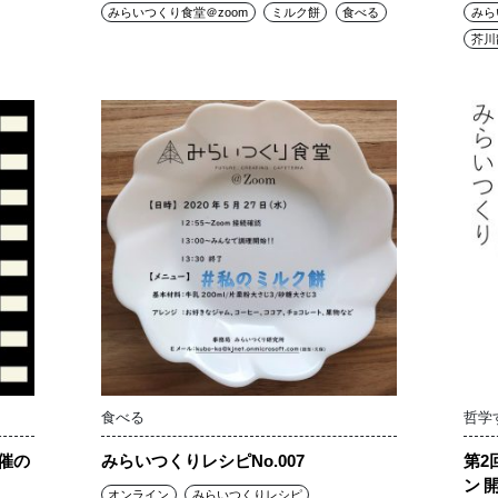
みらいつくり食堂＠zoom
ミルク餅
食べる
みら
芥川
食べる
哲学
催の
みらいつくりレシピNo.007
第2
ン 
オンライン
みらいつくりレシピ