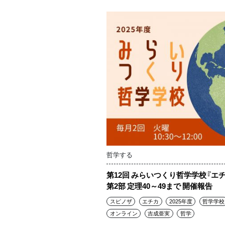
哲学する
第12回 みらいつくり哲学学校『エチ
第2部 定理40～49まで 開催報告
スピノザ
エチカ
2025年度
哲学学校
オンライン
吉成亜実
哲学