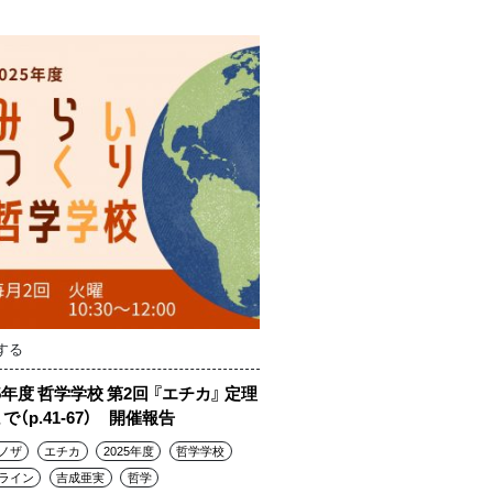
する
25年度 哲学学校 第2回 『エチカ』 定理
まで（p.41-67） 開催報告
ノザ
エチカ
2025年度
哲学学校
ライン
吉成亜実
哲学