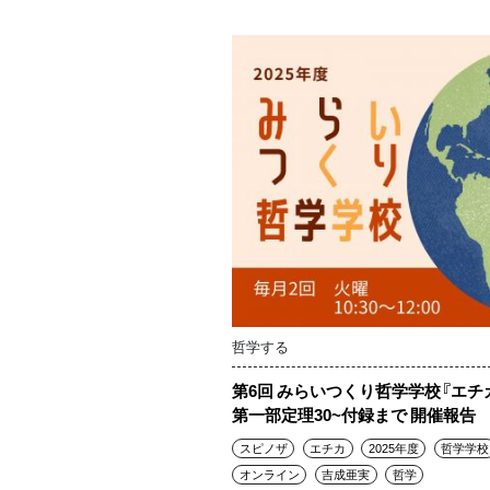
哲学する
第6回 みらいつくり哲学学校『エチ
第一部定理30~付録まで 開催報告
スピノザ
エチカ
2025年度
哲学学校
オンライン
吉成亜実
哲学