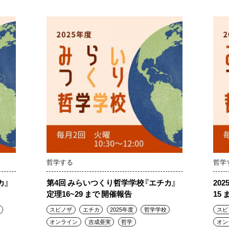
哲学する
哲学
カ』
第4回 みらいつくり哲学学校『エチカ』
20
定理16~29 まで 開催報告
15 
スピノザ
エチカ
2025年度
哲学学校
スピ
オンライン
吉成亜実
哲学
オン