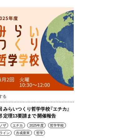
する
回 みらいつくり哲学学校『エチカ』
部 定理13要請まで 開催報告
ノザ
エチカ
2025年度
哲学学校
ライン
吉成亜実
哲学