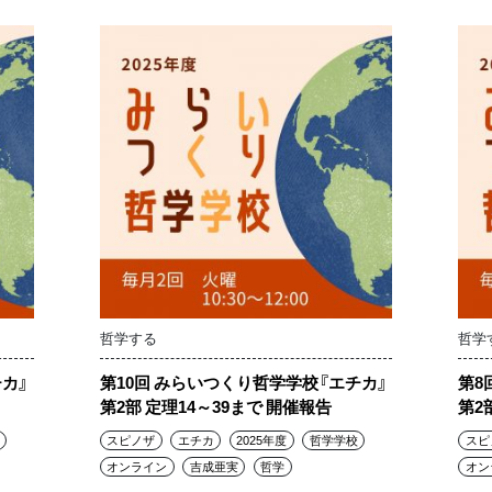
哲学する
哲学
カ』
第10回 みらいつくり哲学学校『エチカ』
第8
第2部 定理14～39まで 開催報告
第2
スピノザ
エチカ
2025年度
哲学学校
スピ
オンライン
吉成亜実
哲学
オン