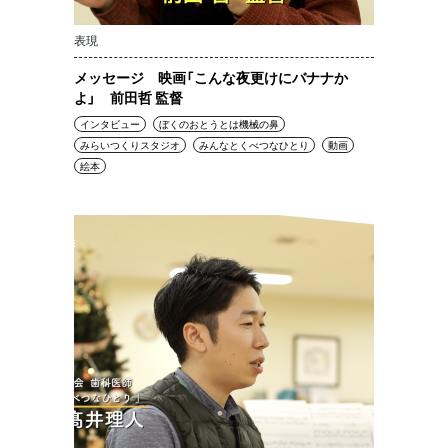
表現
メッセージ 映画「こんな夜更けにバナナか
よ」 前田哲 監督
インタビュー
ぼくのおとうとは機械の鼻
みらいつくりスタジオ
みんなとくべつなひとり
動画
絵本