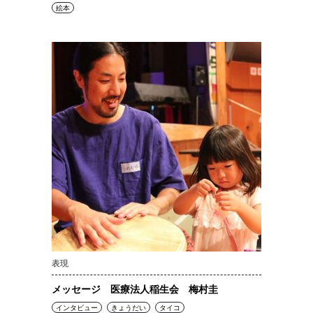
絵本
表現
メッセージ 医療法人稲生会 梅村圭
インタビュー
きょうだい
タイコ